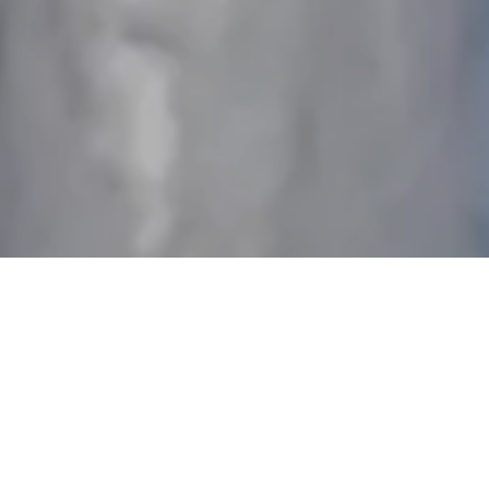
Unser Artenschutzhaus
Unsere Artenschutzhäuser sind für verschiedene
Vogel- und Fledermausarten konzipiert. Man kann die
Brutkammern und Quartiere nach Wunsch kombinieren
und so an Ihr Projekt anpassen.