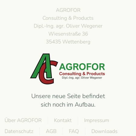
AGROFOR
Consulting & Products
Dipl.-Ing. agr. Oliver Wegener
Wiesenstraße 36
35435 Wettenberg
Unsere neue Seite befindet
sich noch im Aufbau.
Über AGROFOR
Kontakt
Impressum
Datenschutz
AGB
FAQ
Downloads