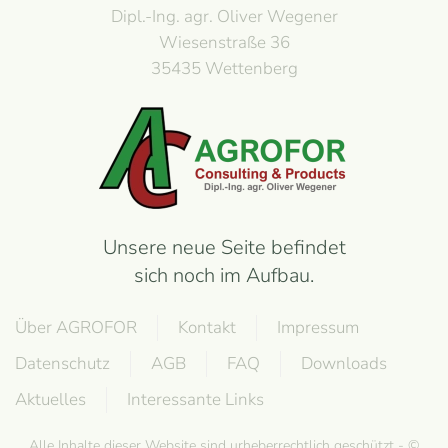
Dipl.-Ing. agr. Oliver Wegener
Wiesenstraße 36
35435 Wettenberg
Unsere neue Seite befindet
sich noch im Aufbau.
Über AGROFOR
Kontakt
Impressum
Datenschutz
AGB
FAQ
Downloads
Aktuelles
Interessante Links
Alle Inhalte dieser Website sind urheberrechtlich geschützt - ©