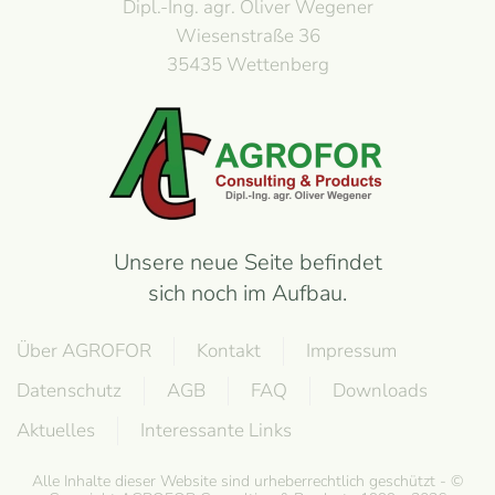
Dipl.-Ing. agr. Oliver Wegener
Wiesenstraße 36
35435 Wettenberg
Unsere neue Seite befindet
sich noch im Aufbau.
Über AGROFOR
Kontakt
Impressum
Datenschutz
AGB
FAQ
Downloads
Aktuelles
Interessante Links
Alle Inhalte dieser Website sind urheberrechtlich geschützt - ©