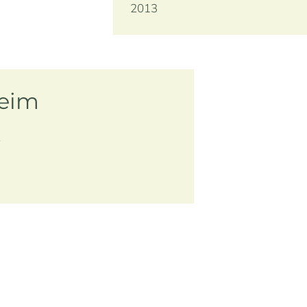
2013
heim
r