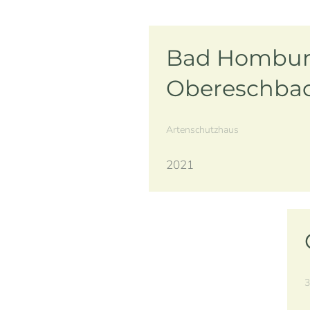
Bad Hombur
Obereschba
Artenschutzhaus
2021
3