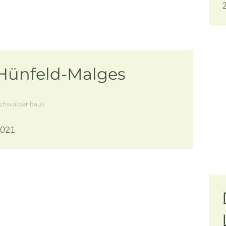
Hünfeld-Malges
chwalbenhaus
021